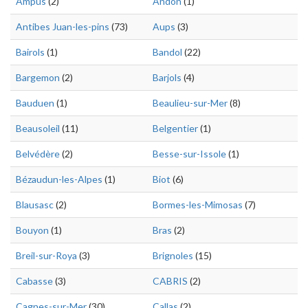
Ampus
(2)
Andon
(1)
Antibes Juan-les-pins
(73)
Aups
(3)
Bairols
(1)
Bandol
(22)
Bargemon
(2)
Barjols
(4)
Bauduen
(1)
Beaulieu-sur-Mer
(8)
Beausoleil
(11)
Belgentier
(1)
Belvédère
(2)
Besse-sur-Issole
(1)
Bézaudun-les-Alpes
(1)
Biot
(6)
Blausasc
(2)
Bormes-les-Mimosas
(7)
Bouyon
(1)
Bras
(2)
Breil-sur-Roya
(3)
Brignoles
(15)
Cabasse
(3)
CABRIS
(2)
Cagnes-sur-Mer
(30)
Callas
(2)