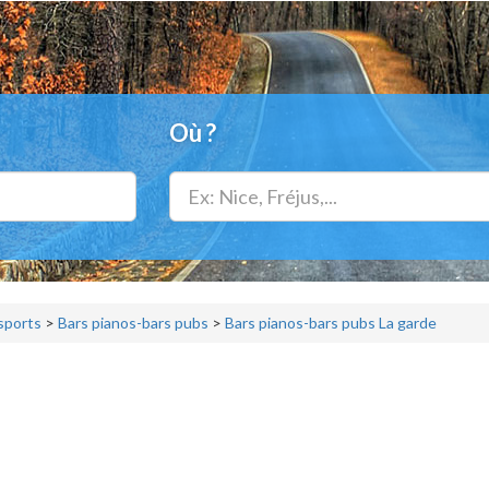
Où ?
 sports
>
Bars pianos-bars pubs
>
Bars pianos-bars pubs La garde