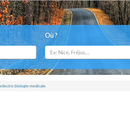
Où ?
decins biologie medicale