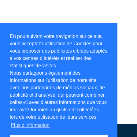
En poursuivant votre navigation sur ce site,
vous acceptez l’utilisation de Cookies pour
vous proposer des publicités ciblées adaptés
à vos centres d’intérêts et réaliser des
statistiques de visites.
Nous partageons également des
informations sur l'utilisation de notre site
avec nos partenaires de médias sociaux, de
publicité et d'analyse, qui peuvent combiner
celles-ci avec d'autres informations que vous
leur avez fournies ou qu'ils ont collectées
lors de votre utilisation de leurs services.
Plus d'information
Annuaire en ligne
Légales
Contact