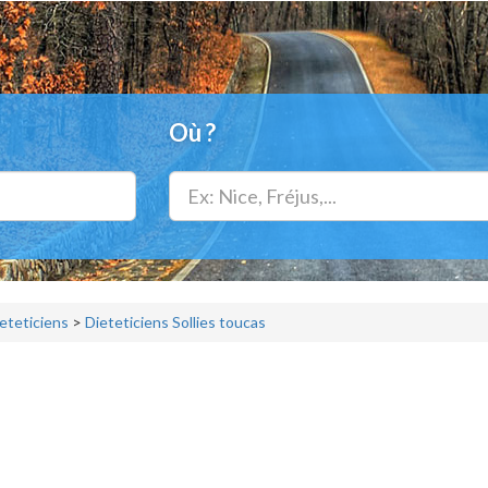
Où ?
eteticiens
>
Dieteticiens Sollies toucas