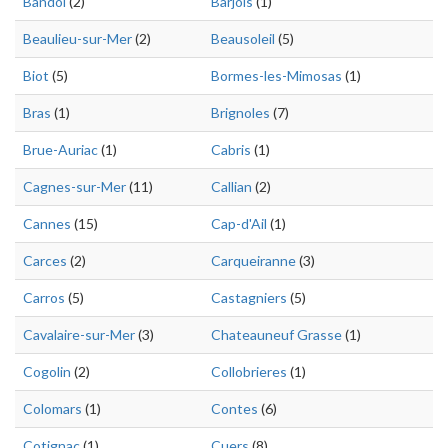
Bandol
(2)
Barjols
(1)
Beaulieu-sur-Mer
(2)
Beausoleil
(5)
Biot
(5)
Bormes-les-Mimosas
(1)
Bras
(1)
Brignoles
(7)
Brue-Auriac
(1)
Cabris
(1)
Cagnes-sur-Mer
(11)
Callian
(2)
Cannes
(15)
Cap-d'Ail
(1)
Carces
(2)
Carqueiranne
(3)
Carros
(5)
Castagniers
(5)
Cavalaire-sur-Mer
(3)
Chateauneuf Grasse
(1)
Cogolin
(2)
Collobrieres
(1)
Colomars
(1)
Contes
(6)
Cotignac
(1)
Cuers
(8)