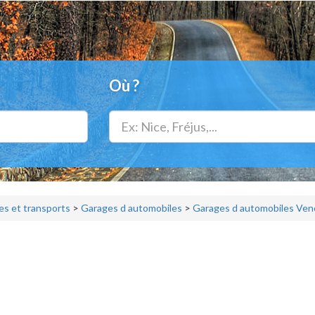
Où ?
s et transports
>
Garages d automobiles
>
Garages d automobiles Ven