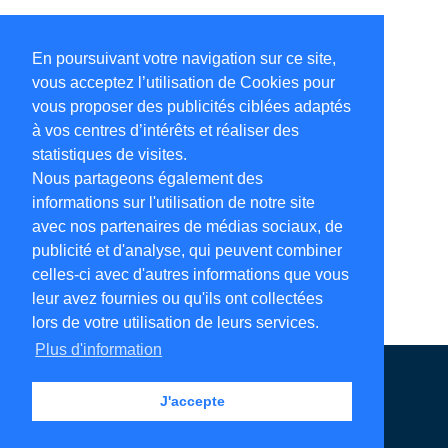
En poursuivant votre navigation sur ce site,
vous acceptez l’utilisation de Cookies pour
vous proposer des publicités ciblées adaptés
à vos centres d’intérêts et réaliser des
statistiques de visites.
Nous partageons également des
informations sur l'utilisation de notre site
avec nos partenaires de médias sociaux, de
publicité et d'analyse, qui peuvent combiner
celles-ci avec d'autres informations que vous
leur avez fournies ou qu'ils ont collectées
lors de votre utilisation de leurs services.
Plus d'information
Annuaire en ligne
Légales
Contact
J'accepte
Ajouter votre adresse