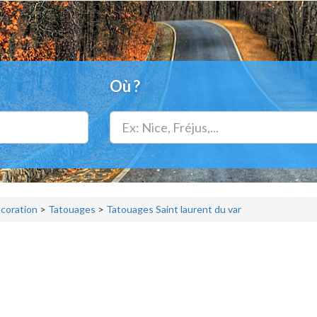
Où ?
écoration
>
Tatouages
>
Tatouages Saint laurent du var