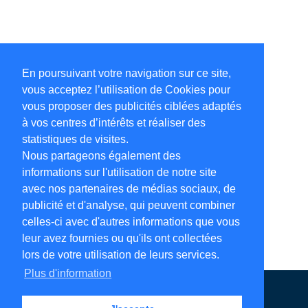
En poursuivant votre navigation sur ce site,
vous acceptez l’utilisation de Cookies pour
vous proposer des publicités ciblées adaptés
à vos centres d’intérêts et réaliser des
statistiques de visites.
Nous partageons également des
informations sur l'utilisation de notre site
avec nos partenaires de médias sociaux, de
publicité et d'analyse, qui peuvent combiner
celles-ci avec d'autres informations que vous
leur avez fournies ou qu'ils ont collectées
lors de votre utilisation de leurs services.
Plus d'information
Annuaire en ligne
Légales
Contact