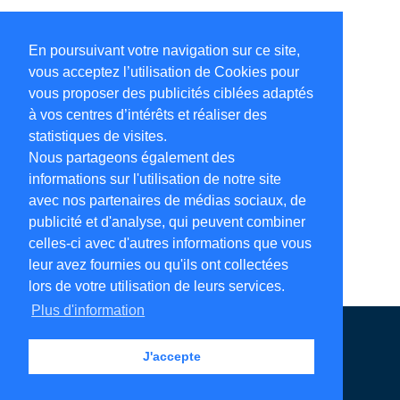
En poursuivant votre navigation sur ce site,
vous acceptez l’utilisation de Cookies pour
vous proposer des publicités ciblées adaptés
à vos centres d’intérêts et réaliser des
statistiques de visites.
Nous partageons également des
informations sur l'utilisation de notre site
avec nos partenaires de médias sociaux, de
publicité et d'analyse, qui peuvent combiner
celles-ci avec d'autres informations que vous
leur avez fournies ou qu'ils ont collectées
lors de votre utilisation de leurs services.
Plus d'information
Annuaire en ligne
Légales
Contact
J'accepte
Ajouter votre adresse