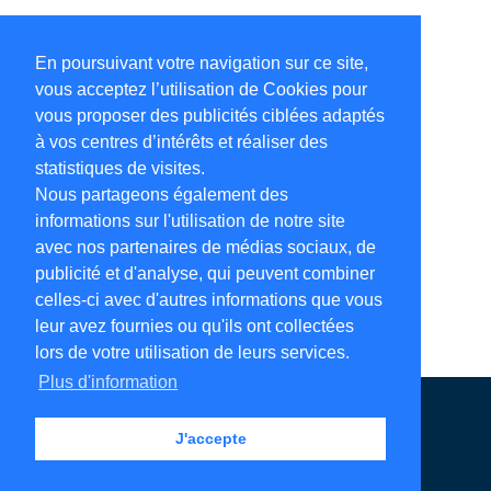
En poursuivant votre navigation sur ce site,
vous acceptez l’utilisation de Cookies pour
vous proposer des publicités ciblées adaptés
à vos centres d’intérêts et réaliser des
statistiques de visites.
Nous partageons également des
informations sur l'utilisation de notre site
avec nos partenaires de médias sociaux, de
publicité et d'analyse, qui peuvent combiner
celles-ci avec d'autres informations que vous
leur avez fournies ou qu'ils ont collectées
lors de votre utilisation de leurs services.
Plus d'information
Annuaire en ligne
Légales
Contact
J'accepte
Ajouter votre adresse