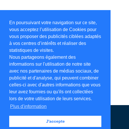
En poursuivant votre navigation sur ce site,
vous acceptez l’utilisation de Cookies pour
vous proposer des publicités ciblées adaptés
à vos centres d’intérêts et réaliser des
statistiques de visites.
Nous partageons également des
informations sur l'utilisation de notre site
avec nos partenaires de médias sociaux, de
publicité et d'analyse, qui peuvent combiner
celles-ci avec d'autres informations que vous
leur avez fournies ou qu'ils ont collectées
lors de votre utilisation de leurs services.
Plus d'information
Annuaire en ligne
Légales
Contact
J'accepte
Ajouter votre adresse