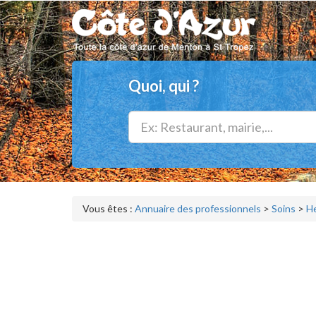
Quoi, qui ?
Vous êtes :
Annuaire des professionnels
>
Soins
>
He