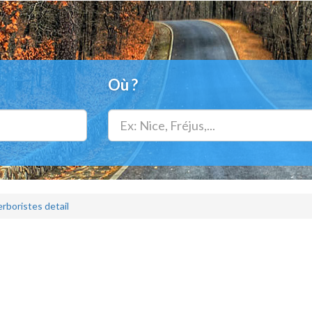
Où ?
rboristes detail