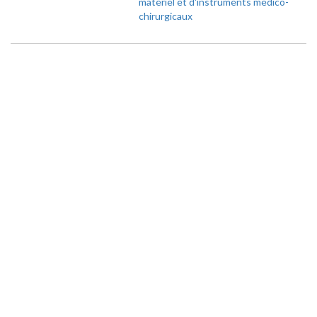
materiel et d'instruments medico-
chirurgicaux