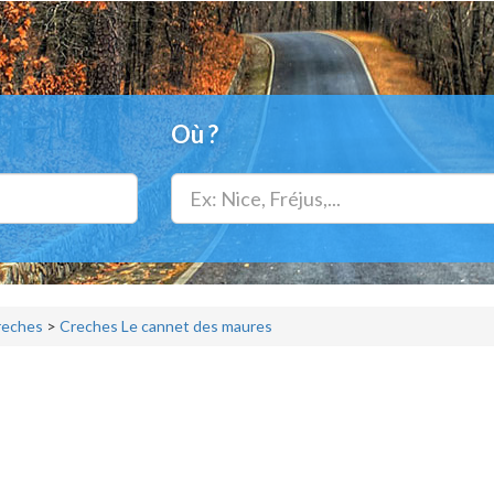
Où ?
reches
>
Creches Le cannet des maures