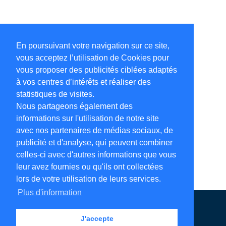
En poursuivant votre navigation sur ce site,
vous acceptez l’utilisation de Cookies pour
vous proposer des publicités ciblées adaptés
à vos centres d’intérêts et réaliser des
statistiques de visites.
Nous partageons également des
informations sur l'utilisation de notre site
avec nos partenaires de médias sociaux, de
publicité et d'analyse, qui peuvent combiner
celles-ci avec d'autres informations que vous
leur avez fournies ou qu'ils ont collectées
lors de votre utilisation de leurs services.
Plus d'information
Annuaire en ligne
Légales
Contact
J'accepte