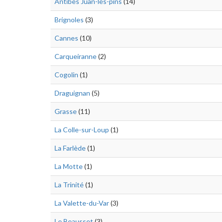
Antibes Juan-les-pins
(14)
Brignoles
(3)
Cannes
(10)
Carqueiranne
(2)
Cogolin
(1)
Draguignan
(5)
Grasse
(11)
La Colle-sur-Loup
(1)
La Farlède
(1)
La Motte
(1)
La Trinité
(1)
La Valette-du-Var
(3)
Le Beausset
(3)