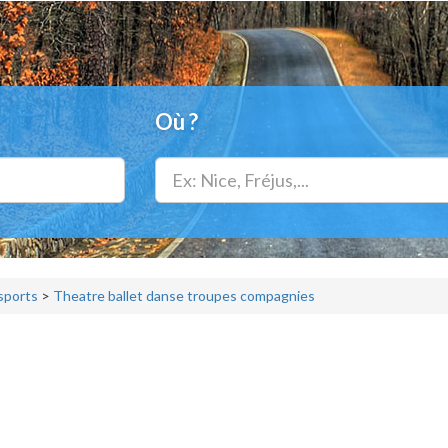
Où ?
 sports
>
Theatre ballet danse troupes compagnies