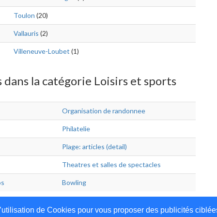
Toulon
(20)
Vallauris
(2)
Villeneuve-Loubet
(1)
 dans la catégorie Loisirs et sports
Organisation de randonnee
Philatelie
Plage: articles (detail)
Theatres et salles de spectacles
os
Bowling
’utilisation de Cookies pour vous proposer des publicités ciblée