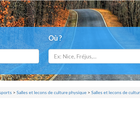
Où ?
 sports
>
Salles et lecons de culture physique
>
Salles et lecons de cult