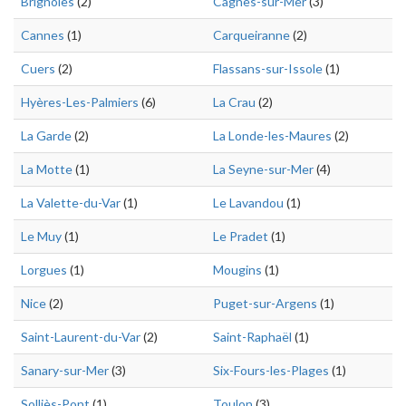
Brignoles
(2)
Cagnes-sur-Mer
(3)
Cannes
(1)
Carqueiranne
(2)
Cuers
(2)
Flassans-sur-Issole
(1)
Hyères-Les-Palmiers
(6)
La Crau
(2)
La Garde
(2)
La Londe-les-Maures
(2)
La Motte
(1)
La Seyne-sur-Mer
(4)
La Valette-du-Var
(1)
Le Lavandou
(1)
Le Muy
(1)
Le Pradet
(1)
Lorgues
(1)
Mougins
(1)
Nice
(2)
Puget-sur-Argens
(1)
Saint-Laurent-du-Var
(2)
Saint-Raphaël
(1)
Sanary-sur-Mer
(3)
Six-Fours-les-Plages
(1)
Solliès-Pont
(1)
Toulon
(3)