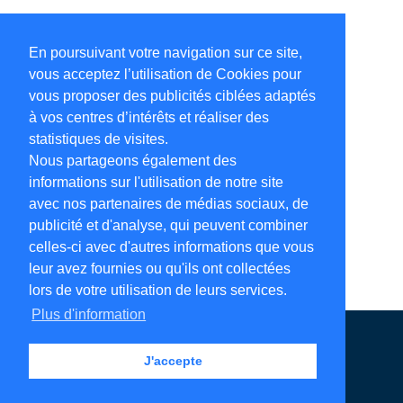
En poursuivant votre navigation sur ce site,
vous acceptez l’utilisation de Cookies pour
vous proposer des publicités ciblées adaptés
à vos centres d’intérêts et réaliser des
statistiques de visites.
Nous partageons également des
informations sur l'utilisation de notre site
avec nos partenaires de médias sociaux, de
publicité et d'analyse, qui peuvent combiner
celles-ci avec d'autres informations que vous
leur avez fournies ou qu'ils ont collectées
lors de votre utilisation de leurs services.
Plus d'information
Annuaire en ligne
Légales
Contact
J'accepte
Ajouter votre adresse