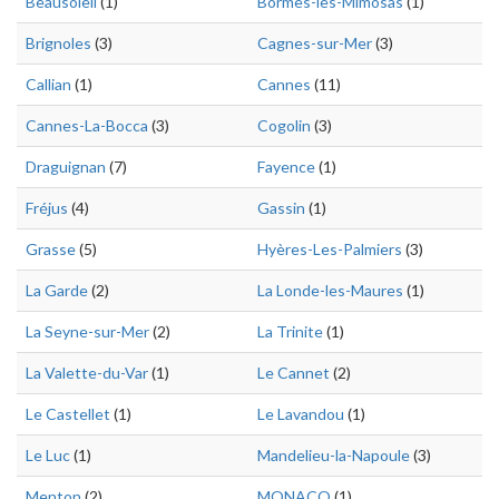
Beausoleil
(1)
Bormes-les-Mimosas
(1)
Brignoles
(3)
Cagnes-sur-Mer
(3)
Callian
(1)
Cannes
(11)
Cannes-La-Bocca
(3)
Cogolin
(3)
Draguignan
(7)
Fayence
(1)
Fréjus
(4)
Gassin
(1)
Grasse
(5)
Hyères-Les-Palmiers
(3)
La Garde
(2)
La Londe-les-Maures
(1)
La Seyne-sur-Mer
(2)
La Trinite
(1)
La Valette-du-Var
(1)
Le Cannet
(2)
Le Castellet
(1)
Le Lavandou
(1)
Le Luc
(1)
Mandelieu-la-Napoule
(3)
Menton
(2)
MONACO
(1)