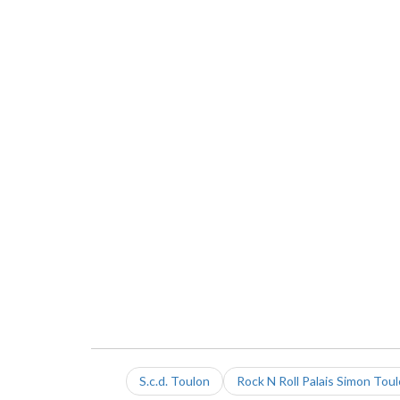
S.c.d. Toulon
Rock N Roll Palais Simon Tou