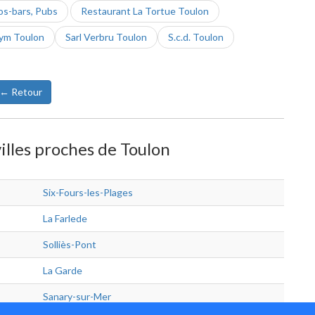
os-bars, Pubs
Restaurant La Tortue Toulon
hym Toulon
Sarl Verbru Toulon
S.c.d. Toulon
← Retour
villes proches de Toulon
Six-Fours-les-Plages
La Farlede
Solliès-Pont
La Garde
Sanary-sur-Mer