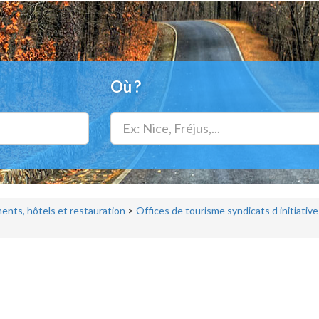
Où ?
nts, hôtels et restauration
>
Offices de tourisme syndicats d initiative