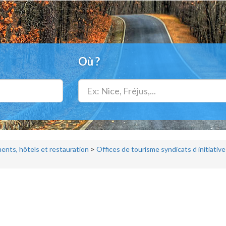
Où ?
nts, hôtels et restauration
>
Offices de tourisme syndicats d initiative