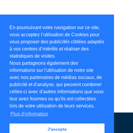
En poursuivant votre navigation sur ce site,
vous acceptez l’utilisation de Cookies pour
vous proposer des publicités ciblées adaptés
à vos centres d’intérêts et réaliser des
statistiques de visites.
Nous partageons également des
informations sur l'utilisation de notre site
avec nos partenaires de médias sociaux, de
publicité et d'analyse, qui peuvent combiner
celles-ci avec d'autres informations que vous
leur avez fournies ou qu'ils ont collectées
lors de votre utilisation de leurs services.
Plus d'information
Annuaire en ligne
Légales
Contact
J'accepte