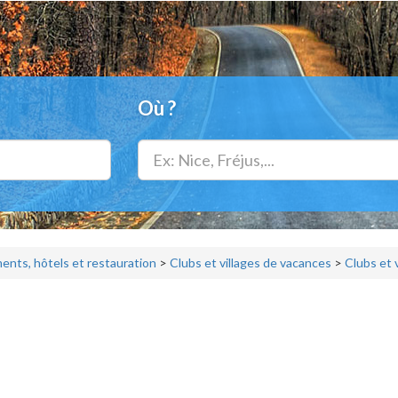
Où ?
nts, hôtels et restauration
>
Clubs et villages de vacances
>
Clubs et 