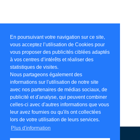
En poursuivant votre navigation sur ce site,
vous acceptez l’utilisation de Cookies pour
vous proposer des publicités ciblées adaptés
à vos centres d’intérêts et réaliser des
statistiques de visites.
Nous partageons également des
informations sur l'utilisation de notre site
avec nos partenaires de médias sociaux, de
publicité et d'analyse, qui peuvent combiner
celles-ci avec d'autres informations que vous
leur avez fournies ou qu'ils ont collectées
lors de votre utilisation de leurs services.
Plus d'information
Annuaire en ligne
Légales
Contact