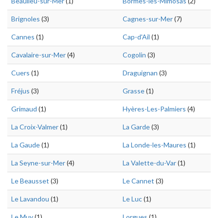
Beaulieu-sur-Mer
(1)
Bormes-les-Mimosas
(2)
Brignoles
(3)
Cagnes-sur-Mer
(7)
Cannes
(1)
Cap-d'Ail
(1)
Cavalaire-sur-Mer
(4)
Cogolin
(3)
Cuers
(1)
Draguignan
(3)
Fréjus
(3)
Grasse
(1)
Grimaud
(1)
Hyères-Les-Palmiers
(4)
La Croix-Valmer
(1)
La Garde
(3)
La Gaude
(1)
La Londe-les-Maures
(1)
La Seyne-sur-Mer
(4)
La Valette-du-Var
(1)
Le Beausset
(3)
Le Cannet
(3)
Le Lavandou
(1)
Le Luc
(1)
Le Muy
(1)
Lorgues
(1)