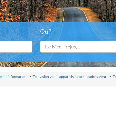
Où ?
el et informatique
>
Television video appareils et accessoires vente
>
Te