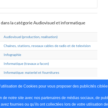
 dans la catégorie Audiovisuel et informatique
Audiovisuel (production, realisation)
Chaines, stations, reseaux cables de radio et de television
Infographie
Informatique (travaux a facon)
Informatique: materiel et fournitures
’utilisation de Cookies pour vous proposer des publicités ciblée
n de notre site avec nos partenaires de médias sociaux, de publi
uter votre adresse
vez fournies ou qu'ils ont collectées lors de votre utilisation d