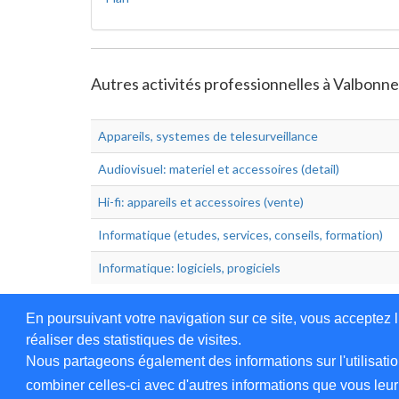
Autres activités professionnelles à Valbonne
Appareils, systemes de telesurveillance
Audiovisuel: materiel et accessoires (detail)
Hi-fi: appareils et accessoires (vente)
Informatique (etudes, services, conseils, formation)
Informatique: logiciels, progiciels
En poursuivant votre navigation sur ce site, vous acceptez l
réaliser des statistiques de visites.
Nous partageons également des informations sur l'utilisatio
Annuaire en ligne
Légales
Contact
Ajo
combiner celles-ci avec d'autres informations que vous leur a