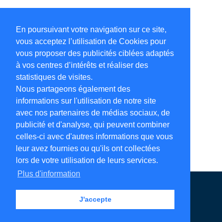
En poursuivant votre navigation sur ce site,
vous acceptez l’utilisation de Cookies pour
vous proposer des publicités ciblées adaptés
à vos centres d’intérêts et réaliser des
statistiques de visites.
Nous partageons également des
informations sur l'utilisation de notre site
avec nos partenaires de médias sociaux, de
publicité et d'analyse, qui peuvent combiner
celles-ci avec d'autres informations que vous
leur avez fournies ou qu'ils ont collectées
lors de votre utilisation de leurs services.
Plus d'information
Annuaire en ligne
Légales
Contact
J'accepte
Ajouter votre adresse