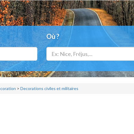
Où ?
écoration
>
Decorations civiles et militaires