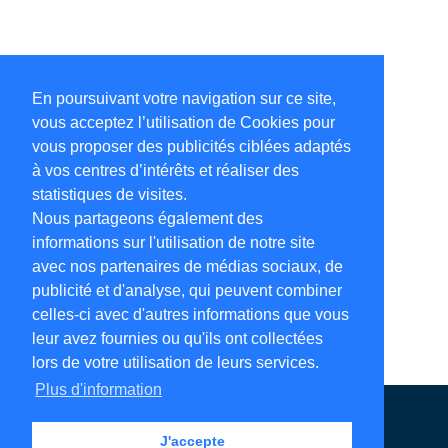
En poursuivant votre navigation sur ce site,
vous acceptez l’utilisation de Cookies pour
vous proposer des publicités ciblées adaptés
à vos centres d’intérêts et réaliser des
statistiques de visites.
Nous partageons également des
informations sur l'utilisation de notre site
avec nos partenaires de médias sociaux, de
publicité et d'analyse, qui peuvent combiner
celles-ci avec d'autres informations que vous
leur avez fournies ou qu'ils ont collectées
lors de votre utilisation de leurs services.
Plus d'information
Annuaire en ligne
Légales
Contact
J'accepte