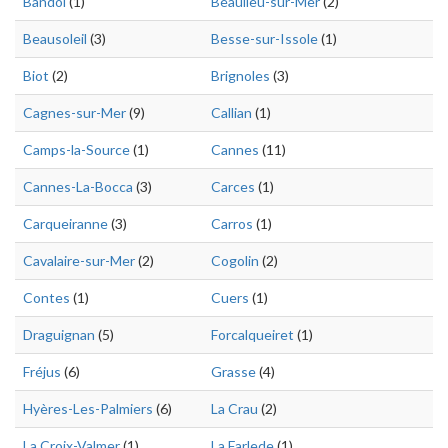
Bandol
(1)
Beaulieu-sur-Mer
(2)
Beausoleil
(3)
Besse-sur-Issole
(1)
Biot
(2)
Brignoles
(3)
Cagnes-sur-Mer
(9)
Callian
(1)
Camps-la-Source
(1)
Cannes
(11)
Cannes-La-Bocca
(3)
Carces
(1)
Carqueiranne
(3)
Carros
(1)
Cavalaire-sur-Mer
(2)
Cogolin
(2)
Contes
(1)
Cuers
(1)
Draguignan
(5)
Forcalqueiret
(1)
Fréjus
(6)
Grasse
(4)
Hyères-Les-Palmiers
(6)
La Crau
(2)
La Croix-Valmer
(1)
La Farlede
(1)