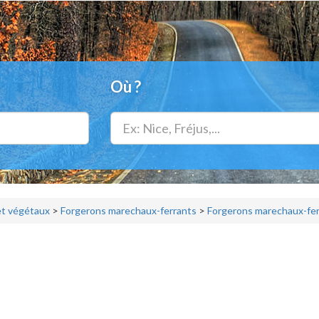
Où ?
t végétaux
>
Forgerons marechaux-ferrants
>
Forgerons marechaux-fer