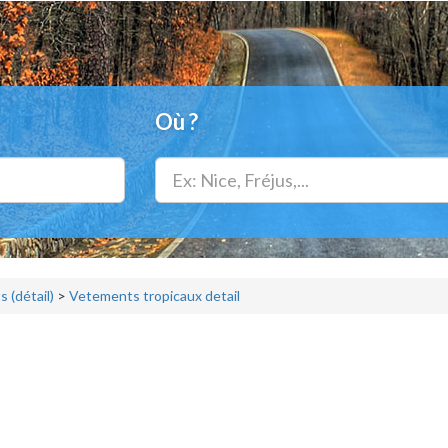
Où ?
 (détail)
>
Vetements tropicaux detail