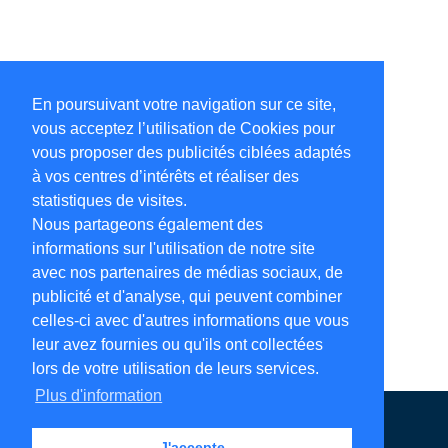
En poursuivant votre navigation sur ce site,
vous acceptez l’utilisation de Cookies pour
vous proposer des publicités ciblées adaptés
à vos centres d’intérêts et réaliser des
statistiques de visites.
Nous partageons également des
informations sur l'utilisation de notre site
avec nos partenaires de médias sociaux, de
publicité et d'analyse, qui peuvent combiner
celles-ci avec d'autres informations que vous
leur avez fournies ou qu'ils ont collectées
lors de votre utilisation de leurs services.
Plus d'information
Annuaire en ligne
Légales
Contact
J'accepte