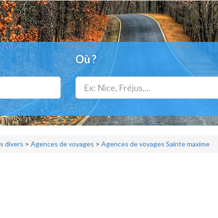
Où ?
s divers
>
Agences de voyages
>
Agences de voyages Sainte maxime