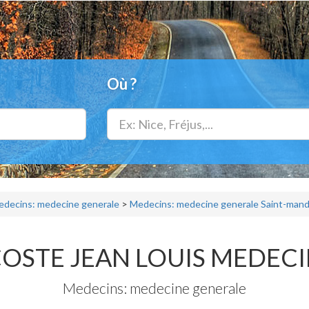
Où ?
decins: medecine generale
>
Medecins: medecine generale Saint-mand
OSTE JEAN LOUIS MEDEC
Medecins: medecine generale