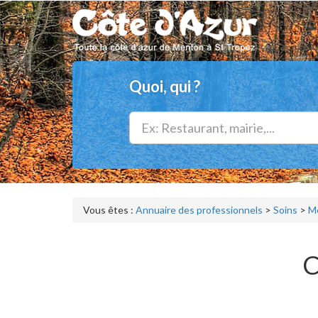
Quoi, qui ?
Vous êtes :
Annuaire des professionnels
>
Soins
>
Me
C