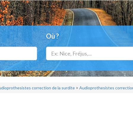
Où ?
dioprothesistes correction de la surdite
>
Audioprothesistes correction 