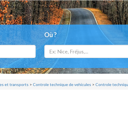
Où ?
s et transports
>
Controle technique de vehicules
>
Controle techniqu