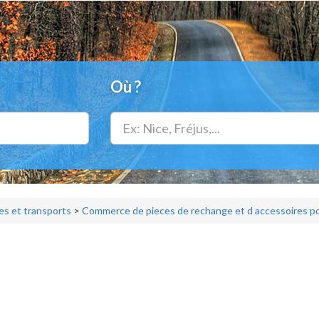
Où ?
s et transports
>
Commerce de pieces de rechange et d accessoires pou