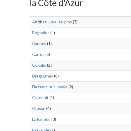
la Côte d'Azur
Antibes Juan-les-pins
(7)
Brignoles
(4)
Cannes
(1)
Carros
(5)
Cogolin
(2)
Draguignan
(8)
Flassans-sur-Issole
(2)
Gareoult
(1)
Grasse
(4)
La Farlède
(3)
La Gaude
(1)