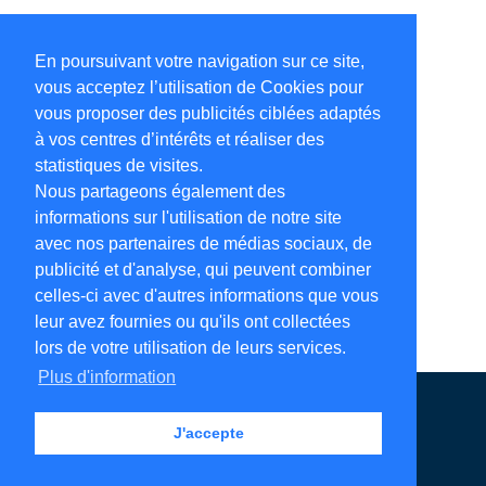
En poursuivant votre navigation sur ce site,
vous acceptez l’utilisation de Cookies pour
vous proposer des publicités ciblées adaptés
à vos centres d’intérêts et réaliser des
statistiques de visites.
Nous partageons également des
informations sur l'utilisation de notre site
avec nos partenaires de médias sociaux, de
publicité et d'analyse, qui peuvent combiner
celles-ci avec d'autres informations que vous
leur avez fournies ou qu'ils ont collectées
lors de votre utilisation de leurs services.
Plus d'information
Annuaire en ligne
Légales
Contact
J'accepte
Ajouter votre adresse