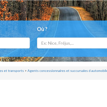
Où ?
s et transports
>
Agents concessionnaires et succursales d automobil