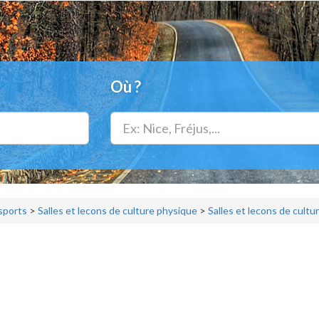
Où ?
 sports
>
Salles et lecons de culture physique
>
Salles et lecons de cult