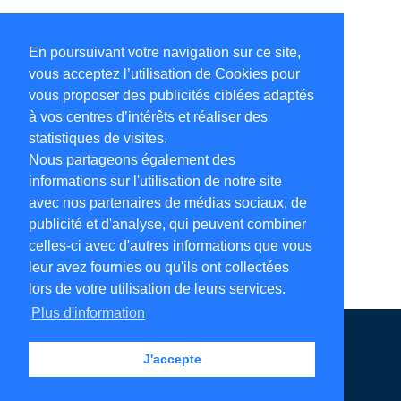
En poursuivant votre navigation sur ce site,
vous acceptez l’utilisation de Cookies pour
vous proposer des publicités ciblées adaptés
à vos centres d’intérêts et réaliser des
statistiques de visites.
Nous partageons également des
informations sur l'utilisation de notre site
avec nos partenaires de médias sociaux, de
publicité et d'analyse, qui peuvent combiner
celles-ci avec d'autres informations que vous
leur avez fournies ou qu'ils ont collectées
lors de votre utilisation de leurs services.
Plus d'information
Annuaire en ligne
Légales
Contact
J'accepte
Ajouter votre adresse