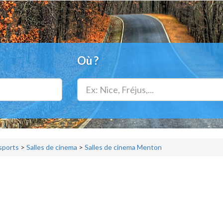
Où ?
 sports
>
Salles de cinema
>
Salles de cinema Menton