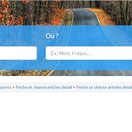
Où ?
 sports
>
Peche et chasse articles detail
>
Peche et chasse articles detai