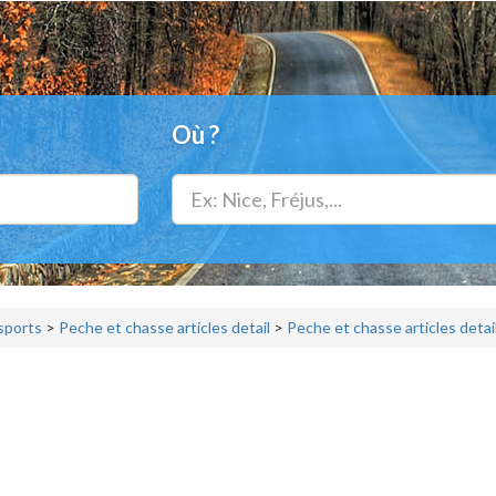
Où ?
 sports
>
Peche et chasse articles detail
>
Peche et chasse articles detail