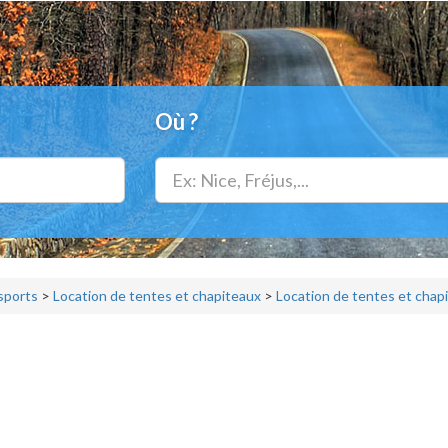
Où ?
 sports
>
Location de tentes et chapiteaux
>
Location de tentes et chap