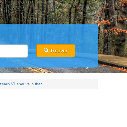
Trouver
iteaux Villeneuve loubet